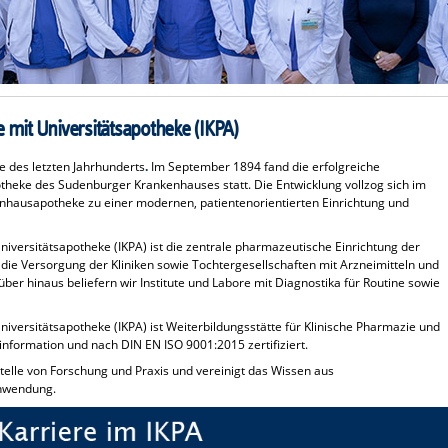
 mit Universitätsapotheke (IKPA)
de des letzten Jahrhunderts
.
Im September 1894 fand die erfolgreiche
heke des Sudenburger Krankenhauses statt. Die Entwicklung vollzog sich im
enhausapotheke zu einer modernen, patientenorientierten Einrichtung und
niversitätsapotheke (IKPA) ist die zentrale pharmazeutische Einrichtung der
die Versorgung der Kliniken sowie Tochtergesellschaften mit Arzneimitteln und
er hinaus beliefern wir Institute und Labore mit Diagnostika für Routine sowie
iversitätsapotheke (IKPA) ist Weiterbildungsstätte für Klinische Pharmazie und
formation und nach DIN EN ISO 9001:2015 zertifiziert.
telle von Forschung und Praxis und vereinigt das Wissen aus
anwendung.